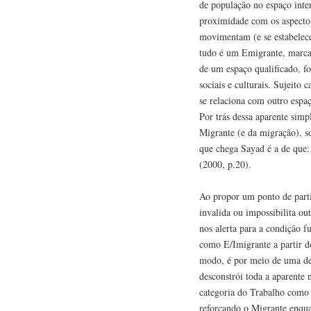
de população no espaço inter
proximidade com os aspectos
movimentam (e se estabelece
tudo é um Emigrante, marcad
de um espaço qualificado, f
sociais e culturais. Sujeito 
se relaciona com outro espa
Por trás dessa aparente simp
Migrante (e da migração), s
que chega Sayad é a de que:
(2000, p.20).
Ao propor um ponto de parti
invalida ou impossibilita ou
nos alerta para a condição 
como E/Imigrante a partir d
modo, é por meio de uma des
desconstrói toda a aparente n
categoria do Trabalho como 
reforçando o Migrante enqua