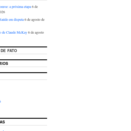
onroe: a próxima etapa
6 de
2026
 Saúde em disputa
6 de agosto de
o de Claude McKay
6 de agosto
 DE FATO
RIOS
S
6
AS