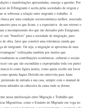
adições e manifestações apresentadas, emerge a questão: Por
ncia) do E/Imigrante é aceita pelas sociedades de origem e
e se sobressai a relação entre migrante e trabalho. A
da busca por uma condição socioeconômica melhor, associada
inanceiro para os que ficam, e a expectativa de um retorno o
siam a incompreensão dos que são deixados pelo Emigrante.
er) um “benefício” para a sociedade de imigração, para
ão de obra, fator que constrói uma tolerância (ainda que
ença do imigrante. Ou seja, a migração se aproxima de uma
esvantagens” (reforçadas também por muitos que
ssaltarem as contribuições econômicas, culturais e sociais
ecer) em que são escondidas e expropriadas toda (ou parte)
o marcá-lo como figura neutra, como quem recebe um favor
 como aponta Jaques Derridá em entrevista para Anne
 permissão de entrada a sua casa, sempre com o manual de
serem adotados na cabeceira da cama onde se dorme.
ente nessa interlocução entre Migração e Trabalho que
ticas Migratórias, como o Estatuto do Migrante em voga no
ado como recurso legal para o posicionamento e eventual ação