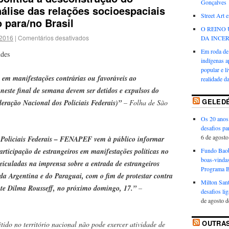
Gonçalves
álise das relações socioespaciais
Street Art 
 para/no Brasil
O REINO 
 2016
|
Comentários desativados
DA INCE
Em roda de
ndes
indígenas a
popular e l
 em manifestações contrárias ou favoráveis ao
realidade 
neste final de semana devem ser detidos e expulsos do
GELED
deração Nacional dos Policiais Federais)”
– Folha de São
Os 20 anos 
desafios pa
6 de agosto
 Policiais Federais – FENAPEF vem à público informar
participação de estrangeiros em manifestações políticas no
Fundo Baob
boas-vindas
 veiculadas na imprensa sobre a entrada de estrangeiros
Programa 
da Argentina e do Paraguai, com o fim de protestar contra
Milton Sant
te Dilma Rousseff, no próximo domingo, 17.”
–
desafios lig
de agosto 
OUTRAS
tido no território nacional não pode exercer atividade de