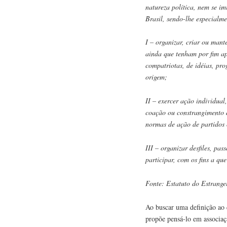
natureza política, nem se im
Brasil, sendo-lhe especialm
I – organizar, criar ou mant
ainda que tenham por fim ap
compatriotas, de idéias, pr
origem;
II – exercer ação individual
coação ou constrangimento d
normas de ação de partidos 
III – organizar desfiles, pas
participar, com os fins a que 
Fonte: Estatuto do Estrange
Ao buscar uma definição ao
propõe pensá-lo em associaç