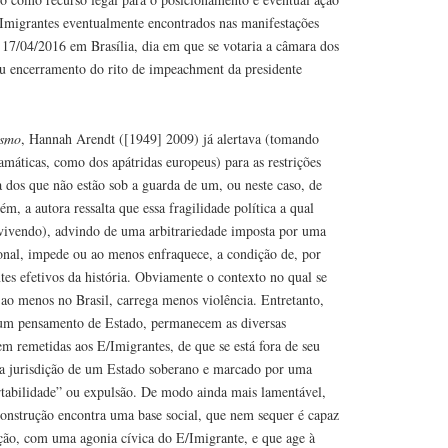
s Imigrantes eventualmente encontrados nas manifestações
 17/04/2016 em Brasília, dia em que se votaria a câmara dos
u encerramento do rito de impeachment da presidente
ismo
, Hannah Arendt ([1949] 2009) já alertava (tomando
máticas, como dos apátridas europeus) para as restrições
a dos que não estão sob a guarda de um, ou neste caso, de
m, a autora ressalta que essa fragilidade política a qual
vivendo), advindo de uma arbitrariedade imposta por uma
ional, impede ou ao menos enfraquece, a condição de, por
tes efetivos da história. Obviamente o contexto no qual se
 ao menos no Brasil, carrega menos violência. Entretanto,
 um pensamento de Estado, permanecem as diversas
em remetidas aos E/Imigrantes, de que se está fora de seu
b a jurisdição de um Estado soberano e marcado por uma
tabilidade” ou expulsão. De modo ainda mais lamentável,
construção encontra uma base social, que nem sequer é capaz
ição, com uma agonia cívica do E/Imigrante, e que age à