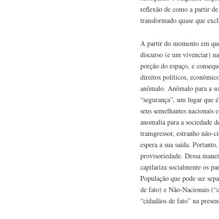
reflexão de como a partir d
transformado quase que exc
A partir do momento em que 
discurso (e um vivenciar) n
porção do espaço, e consequ
direitos políticos, econômic
anômalo. Anômalo para a so
“segurança”, um lugar que é
seus semelhantes nacionais e
anomalia para a sociedade d
transgressor, estranho não-
espera a sua saída. Portant
provisoriedade. Dessa manei
capilariza socialmente os p
População que pode ser sepa
de fato) e Não-Nacionais (“c
“cidadãos de fato” na presenç