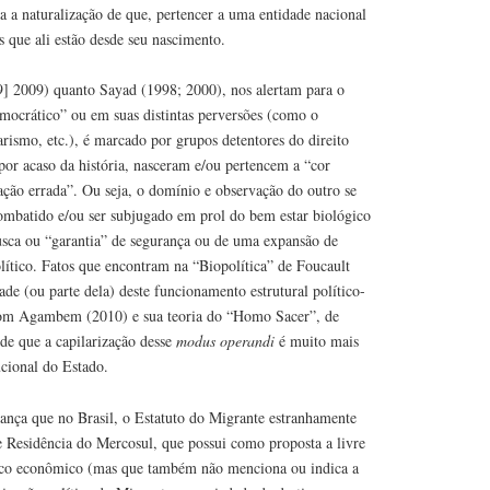
a a naturalização de que, pertencer a uma entidade nacional
os que ali estão desde seu nascimento.
] 2009) quanto Sayad (1998; 2000), nos alertam para o
emocrático” ou em suas distintas perversões (como o
rismo, etc.), é marcado por grupos detentores do direito
por acaso da história, nasceram e/ou pertencem a “cor
ação errada”. Ou seja, o domínio e observação do outro se
combatido e/ou ser subjugado em prol do bem estar biológico
usca ou “garantia” de segurança ou de uma expansão de
olítico. Fatos que encontram na “Biopolítica” de Foucault
dade (ou parte dela) deste funcionamento estrutural político-
 com Agambem (2010) e sua teoria do “Homo Sacer”, de
de que a capilarização desse
modus operandi
é muito mais
ucional do Estado.
ança que no Brasil, o Estatuto do Migrante estranhamente
 Residência do Mercosul, que possui como proposta a livre
loco econômico (mas que também não menciona ou indica a