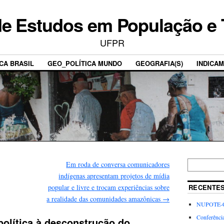
e Estudos em População e T
UFPR
CA BRASIL
GEO_POLÍTICA MUNDO
GEOGRAFIA(S)
INDICA
Em roda de conversa comunicadores
indígenas apresentam projetos de mídia
popular e livre e trocam experiências sobre
RECENTE
a realidade das comunidades amazônicas
→
NUPOTE-C
Conferênci
política à desconstrução do