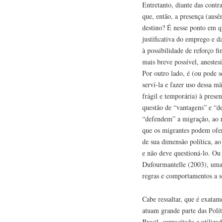
Entretanto, diante das contr
que, então, a presença (ausê
destino? É nesse ponto em qu
justificativa do emprego e 
à possibilidade de reforço f
mais breve possível, aneste
Por outro lado, é (ou pode s
serví-la e fazer uso dessa m
frágil e temporária) à pres
questão de “vantagens” e “d
“defendem” a migração, ao re
que os migrantes podem ofer
de sua dimensão política, a
e não deve questioná-lo. Ou
Dufourmantelle (2003), uma
regras e comportamentos a 
Cabe ressaltar, que é exatam
atuam grande parte das Polí
Brasil, supracitado e utiliz