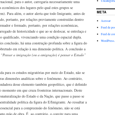
Uncategori
nacional, para o autor, carregaria necessariamente uma
 econômicos dos lugares pelo qual estes grupos se
META
m). Para além, o autor alerta que todo Imigrante, antes de
o, portanto, por relações previamente construídas dentro
Acessar
ormador e formado, portanto, por relações econômicas,
Feed de pos
carregado de historicidade e que ao se deslocar, se entrelaça e
Feed de co
ço qualificado, vivenciando uma condição espacial dupla.
WordPress.
les conclusão, há uma construção profunda sobre a figura do
obretudo em relação à sua dimensão política. A conclusão a
“Pensar a imigração (ou a emigração) é pensar o Estado”
da para os estudos migratórias por meio do Estado, não se
tras dimensões analíticas sobre o fenômeno. Ao contrário,
fundadora desse elemento também geopolítico, que é definido
o momento em que cruza fronteiras internacionais. Deste
naturalização do Estado e da Nação, que passo a passo se
eutralidade política da figura do E/Imigrante. Ao ressaltar a
essencial para a compreensão do fenômeno, não se está
nto mão de obra. É, ao contrário, o convite para uma