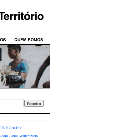
erritório
MOS
QUEM SOMOS
S
INE Geo.Doc
a com Carlos Walter Porto