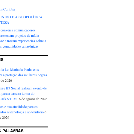
em Curitiba
UNIDO E A GEOPOLÍTICA
RTEZA
 conversa comunicadores
presentam projetos de mídia
ivre e trocam experiências sobre a
das comunidades amazônicas
ÉS
da Lei Maria da Penha e os
ra a proteção das mulheres negras
 de 2026
á e B3 Social realizam evento de
 para a terceira turma do
Black STEM
6 de agosto de 2026
os e sua atualidade para os
ados à tecnologia e ao território
6
de 2026
 PALAVRAS