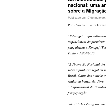
nacional: uma an
sobre a Migração
Publicado em
17 de maio de
Por: Caio da Silveira Ferna
“Estrangeiros que estiverem
impeachment da presidente 
país, alertou a Fenapef (Fe
Paulo – 16/04/2016
“A Federação Nacional dos
sobre a proibição legal da 
Brasil, diante das notícias
vindos da Venezuela, Peru, 
o Impeachment da Presiden
fenapef.org.br
Art. 107. O estrangeiro admi