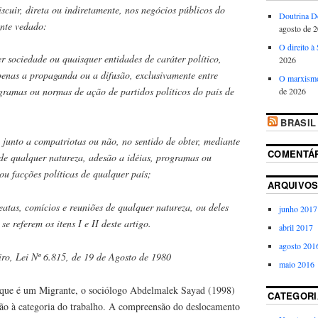
iscuir, direta ou indiretamente, nos negócios públicos do
Doutrina D
ente vedado:
agosto de 
O direito à
er sociedade ou quaisquer entidades de caráter político,
2026
enas a propaganda ou a difusão, exclusivamente entre
O marxism
ogramas ou normas de ação de partidos políticos do país de
de 2026
BRASIL
, junto a compatriotas ou não, no sentido de obter, mediante
COMENTÁ
e qualquer natureza, adesão a idéias, programas ou
ou facções políticas de qualquer país;
ARQUIVO
seatas, comícios e reuniões de qualquer natureza, ou deles
junho 2017
se referem os itens I e II deste artigo.
abril 2017
agosto 201
iro, Lei Nº 6.815, de 19 de Agosto de 1980
maio 2016
 que é um Migrante, o sociólogo Abdelmalek Sayad (1998)
CATEGORI
ão à categoria do trabalho. A compreensão do deslocamento