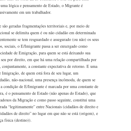
e uma lógica e pensamento de Estado, o Migrante é
lusivamente em um trabalhador.
são geradas fragmentações territoriais e, por meio de
acional se delimita quem é ou não cidadão em determinada
entemente se tem resguardado e assegurado (ou não) os seus
os, sociais, o E/Imigrante passa a ser enxergado como
ciedade de Emigração, para quem se está deixando sua
 seu por direito, em que há uma relação compartilhada por
, conjuntamente, a constante expectativa de retorno. E uma
e Imigração, de quem está fora de seu lugar, um
cidadão, não-nacional, uma presença incômoda, de quem se
o, a condição de E/Imigrante é marcada por uma constante de
ra, é o pensamento de Estado (não apenas do Estado), que
aradoxos da Migração e como passo seguinte, constitui uma
rada “legitimamente” entre Nacionais (cidadãos de direito e
idadãos de direito” no lugar em que não se está (origem), e
a física (destino)).