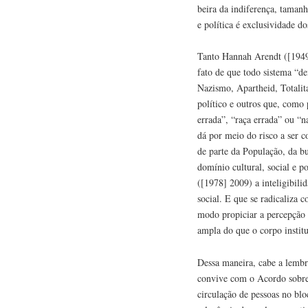
beira da indiferença, tamanh
e política é exclusividade d
Tanto Hannah Arendt ([1949
fato de que todo sistema “d
Nazismo, Apartheid, Totalita
político e outros que, como 
errada”, “raça errada” ou “n
dá por meio do risco a ser 
de parte da População, da b
domínio cultural, social e p
([1978] 2009) a inteligibili
social. E que se radicaliza
modo propiciar a percepção 
ampla do que o corpo instit
Dessa maneira, cabe a lembr
convive com o Acordo sobre
circulação de pessoas no b