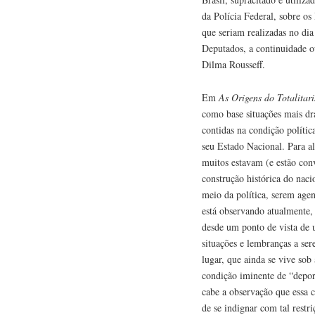
da Polícia Federal, sobre o
que seriam realizadas no dia
Deputados, a continuidade o
Dilma Rousseff.
Em
As Origens do Totalitar
como base situações mais dra
contidas na condição polític
seu Estado Nacional. Para alé
muitos estavam (e estão con
construção histórica do nac
meio da política, serem agen
está observando atualmente,
desde um ponto de vista de
situações e lembranças a ser
lugar, que ainda se vive so
condição iminente de “depor
cabe a observação que essa 
de se indignar com tal restr